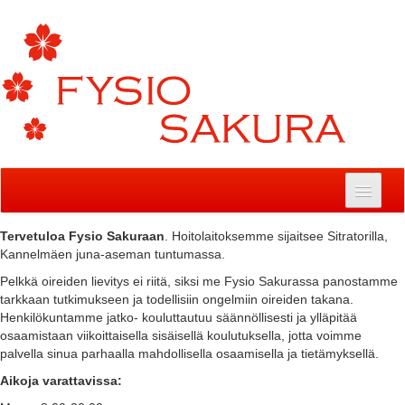
Hyppää sisältöön
Tervetuloa Fysio Sakuraan
. Hoitolaitoksemme sijaitsee Sitratorilla,
Kannelmäen juna-aseman tuntumassa.
Pelkkä oireiden lievitys ei riitä, siksi me Fysio Sakurassa panostamme
tarkkaan tutkimukseen ja todellisiin ongelmiin oireiden takana.
Henkilökuntamme jatko- kouluttautuu säännöllisesti ja ylläpitää
osaamistaan viikoittaisella sisäisellä koulutuksella, jotta voimme
palvella sinua parhaalla mahdollisella osaamisella ja tietämyksellä.
Aikoja varattavissa: