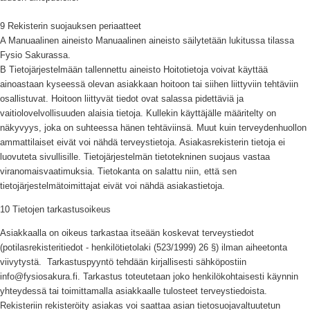
9 Rekisterin suojauksen periaatteet
A Manuaalinen aineisto Manuaalinen aineisto säilytetään lukitussa tilassa
Fysio Sakurassa.
B Tietojärjestelmään tallennettu aineisto Hoitotietoja voivat käyttää
ainoastaan kyseessä olevan asiakkaan hoitoon tai siihen liittyviin tehtäviin
osallistuvat. Hoitoon liittyvät tiedot ovat salassa pidettäviä ja
vaitiolovelvollisuuden alaisia tietoja. Kullekin käyttäjälle määritelty on
näkyvyys, joka on suhteessa hänen tehtäviinsä. Muut kuin terveydenhuollon
ammattilaiset eivät voi nähdä terveystietoja. Asiakasrekisterin tietoja ei
luovuteta sivullisille. Tietojärjestelmän tietotekninen suojaus vastaa
viranomaisvaatimuksia. Tietokanta on salattu niin, että sen
tietojärjestelmätoimittajat eivät voi nähdä asiakastietoja.
10 Tietojen tarkastusoikeus
Asiakkaalla on oikeus tarkastaa itseään koskevat terveystiedot
(potilasrekisteritiedot - henkilötietolaki (523/1999) 26 §) ilman aiheetonta
viivytystä. Tarkastuspyyntö tehdään kirjallisesti sähköpostiin
info@fysiosakura.fi. Tarkastus toteutetaan joko henkilökohtaisesti käynnin
yhteydessä tai toimittamalla asiakkaalle tulosteet terveystiedoista.
Rekisteriin rekisteröity asiakas voi saattaa asian tietosuojavaltuutetun