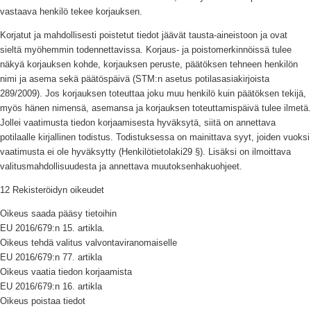
vastaava henkilö tekee korjauksen.
Korjatut ja mahdollisesti poistetut tiedot jäävät tausta-aineistoon ja ovat
sieltä myöhemmin todennettavissa. Korjaus- ja poistomerkinnöissä tulee
näkyä korjauksen kohde, korjauksen peruste, päätöksen tehneen henkilön
nimi ja asema sekä päätöspäivä (STM:n asetus potilasasiakirjoista
289/2009). Jos korjauksen toteuttaa joku muu henkilö kuin päätöksen tekijä,
myös hänen nimensä, asemansa ja korjauksen toteuttamispäivä tulee ilmetä.
Jollei vaatimusta tiedon korjaamisesta hyväksytä, siitä on annettava
potilaalle kirjallinen todistus. Todistuksessa on mainittava syyt, joiden vuoksi
vaatimusta ei ole hyväksytty (Henkilötietolaki29 §). Lisäksi on ilmoittava
valitusmahdollisuudesta ja annettava muutoksenhakuohjeet.
12 Rekisteröidyn oikeudet
Oikeus saada pääsy tietoihin
EU 2016/679:n 15. artikla.
Oikeus tehdä valitus valvontaviranomaiselle
EU 2016/679:n 77. artikla
Oikeus vaatia tiedon korjaamista
EU 2016/679:n 16. artikla
Oikeus poistaa tiedot