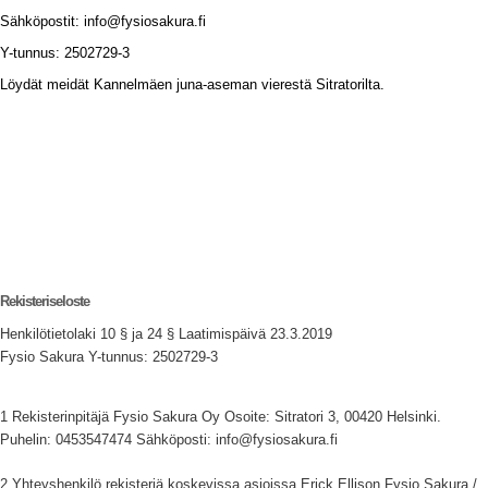
Sähköpostit: info@fysiosakura.fi
Y-tunnus: 2502729-3
Löydät meidät Kannelmäen juna-aseman vierestä Sitratorilta.
Rekisteriseloste
Henkilötietolaki 10 § ja 24 § Laatimispäivä 23.3.2019
Fysio Sakura Y-tunnus: 2502729-3
1 Rekisterinpitäjä Fysio Sakura Oy Osoite: Sitratori 3, 00420 Helsinki.
Puhelin: 0453547474 Sähköposti: info@fysiosakura.fi
2 Yhteyshenkilö rekisteriä koskevissa asioissa Erick Ellison Fysio Sakura /