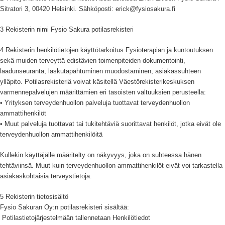
Sitratori 3, 00420 Helsinki. Sähköposti: erick@fysiosakura.fi
3 Rekisterin nimi Fysio Sakura potilasrekisteri
4 Rekisterin henkilötietojen käyttötarkoitus Fysioterapian ja kuntoutuksen
sekä muiden terveyttä edistävien toimenpiteiden dokumentointi,
laadunseuranta, laskutapahtuminen muodostaminen, asiakassuhteen
ylläpito. Potilasrekisteriä voivat käsitellä Väestörekisterikeskuksen
varmennepalvelujen määrittämien eri tasoisten valtuuksien perusteella:
• Yrityksen terveydenhuollon palveluja tuottavat terveydenhuollon
ammattihenkilöt
• Muut palveluja tuottavat tai tukitehtäviä suorittavat henkilöt, jotka eivät ole
terveydenhuollon ammattihenkilöitä
Kullekin käyttäjälle määritelty on näkyvyys, joka on suhteessa hänen
tehtäviinsä. Muut kuin terveydenhuollon ammattihenkilöt eivät voi tarkastella
asiakaskohtaisia terveystietoja.
5 Rekisterin tietosisältö
Fysio Sakuran Oy:n potilasrekisteri sisältää:
Potilastietojärjestelmään tallennetaan Henkilötiedot