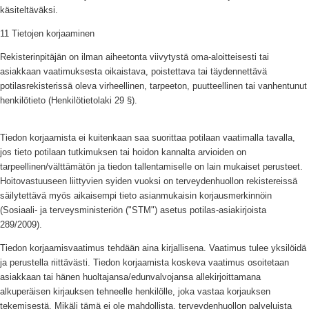
käsiteltäväksi.
11 Tietojen korjaaminen
Rekisterinpitäjän on ilman aiheetonta viivytystä oma-aloitteisesti tai
asiakkaan vaatimuksesta oikaistava, poistettava tai täydennettävä
potilasrekisterissä oleva virheellinen, tarpeeton, puutteellinen tai vanhentunut
henkilötieto (Henkilötietolaki 29 §).
Tiedon korjaamista ei kuitenkaan saa suorittaa potilaan vaatimalla tavalla,
jos tieto potilaan tutkimuksen tai hoidon kannalta arvioiden on
tarpeellinen/välttämätön ja tiedon tallentamiselle on lain mukaiset perusteet.
Hoitovastuuseen liittyvien syiden vuoksi on terveydenhuollon rekistereissä
säilytettävä myös aikaisempi tieto asianmukaisin korjausmerkinnöin
(Sosiaali- ja terveysministeriön ("STM") asetus potilas-asiakirjoista
289/2009).
Tiedon korjaamisvaatimus tehdään aina kirjallisena. Vaatimus tulee yksilöidä
ja perustella riittävästi. Tiedon korjaamista koskeva vaatimus osoitetaan
asiakkaan tai hänen huoltajansa/edunvalvojansa allekirjoittamana
alkuperäisen kirjauksen tehneelle henkilölle, joka vastaa korjauksen
tekemisestä. Mikäli tämä ei ole mahdollista, terveydenhuollon palveluista