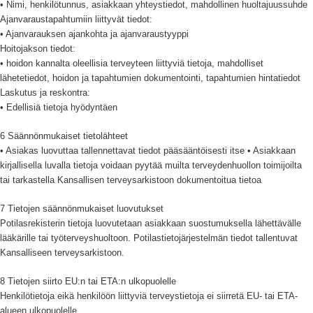
• Nimi, henkilötunnus, asiakkaan yhteystiedot, mahdollinen huoltajuussuhde
Ajanvaraustapahtumiin liittyvät tiedot:
• Ajanvarauksen ajankohta ja ajanvaraustyyppi
Hoitojakson tiedot:
• hoidon kannalta oleellisia terveyteen liittyviä tietoja, mahdolliset
lähetetiedot, hoidon ja tapahtumien dokumentointi, tapahtumien hintatiedot
Laskutus ja reskontra:
• Edellisiä tietoja hyödyntäen
6 Säännönmukaiset tietolähteet
• Asiakas luovuttaa tallennettavat tiedot pääsääntöisesti itse • Asiakkaan
kirjallisella luvalla tietoja voidaan pyytää muilta terveydenhuollon toimijoilta
tai tarkastella Kansallisen terveysarkistoon dokumentoitua tietoa
7 Tietojen säännönmukaiset luovutukset
Potilasrekisterin tietoja luovutetaan asiakkaan suostumuksella lähettävälle
lääkärille tai työterveyshuoltoon. Potilastietojärjestelmän tiedot tallentuvat
Kansalliseen terveysarkistoon.
8 Tietojen siirto EU:n tai ETA:n ulkopuolelle
Henkilötietoja eikä henkilöön liittyviä terveystietoja ei siirretä EU- tai ETA-
alueen ulkopuolelle.